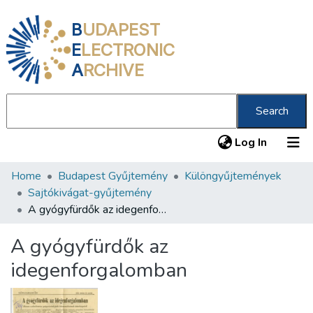
B
UDAPEST
E
LECTRONIC
A
RCHIVE
Search
(current
Log In
Home
Budapest Gyűjtemény
Különgyűjtemények
Communities & Collections
Sajtókivágat-gyűjtemény
All of DSpace
A gyógyfürdők az idegenforgalomban
Statistics
A gyógyfürdők az
About us
idegenforgalomban