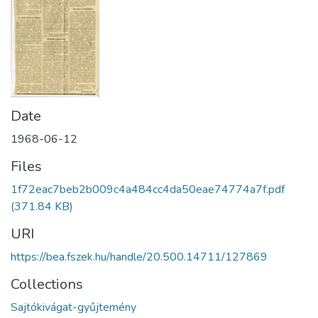
Date
1968-06-12
Files
1f72eac7beb2b009c4a484cc4da50eae74774a7f.pdf
(371.84 KB)
URI
https://bea.fszek.hu/handle/20.500.14711/127869
Collections
Sajtókivágat-gyűjtemény