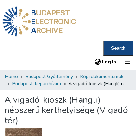
B
UDAPEST
E
LECTRONIC
A
RCHIVE
Search
(current
Log In
Home
Budapest Gyűjtemény
Képi dokumentumok
Communities & Collections
Budapest-képarchívum
A vigadó-kioszk (Hangli) népszerű kerthelyisége (Vigadó tér)
All of DSpace
A vigadó-kioszk (Hangli)
Statistics
népszerű kerthelyisége (Vigadó
About us
tér)