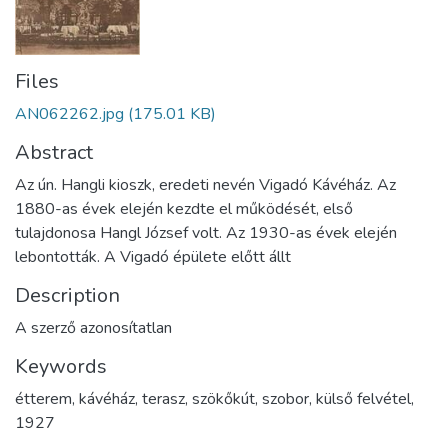
Files
AN062262.jpg
(175.01 KB)
Abstract
Az ún. Hangli kioszk, eredeti nevén Vigadó Kávéház. Az
1880-as évek elején kezdte el működését, első
tulajdonosa Hangl József volt. Az 1930-as évek elején
lebontották. A Vigadó épülete előtt állt
Description
A szerző azonosítatlan
Keywords
étterem
,
kávéház
,
terasz
,
szökőkút
,
szobor
,
külső felvétel
,
1927