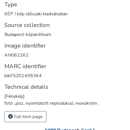
Type
KÉP / kép időszaki kiadványban
Source collection
Budapest-képarchívum
Image identifier
AN062262
MARC identifier
bibFSZ01498364
Technical details
[Fénykép]
fotó :,poz., nyomtatott reprodukció, monokróm ;
Full item page