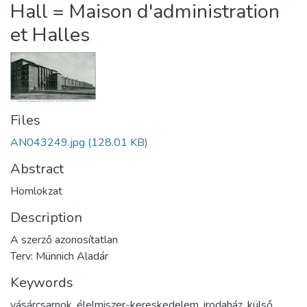
Hall = Maison d'administration
et Halles
Files
AN043249.jpg
(128.01 KB)
Abstract
Homlokzat
Description
A szerző azonosítatlan
Terv: Münnich Aladár
Keywords
vásárcsarnok
,
élelmiszer-kereskedelem
,
irodaház
,
külső