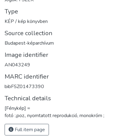
Type
KÉP / kép könyvben
Source collection
Budapest-képarchívum
Image identifier
AN043249
MARC identifier
bibFSZ01473390
Technical details
[Fénykép] =
fotó :,poz., nyomtatott reprodukció, monokróm ;
Full item page