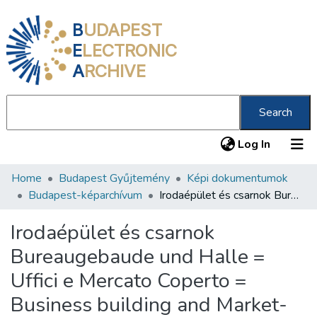
B
UDAPEST
E
LECTRONIC
A
RCHIVE
Search
(current
Log In
Home
Budapest Gyűjtemény
Képi dokumentumok
Communities & Collections
Budapest-képarchívum
Irodaépület és csarnok Bureaugebaude und Halle = Uffici e Mercato Coperto = Business building and Market-Hall = Maison d'administration et Halles
All of DSpace
Irodaépület és csarnok
Statistics
Bureaugebaude und Halle =
About us
Uffici e Mercato Coperto =
Business building and Market-