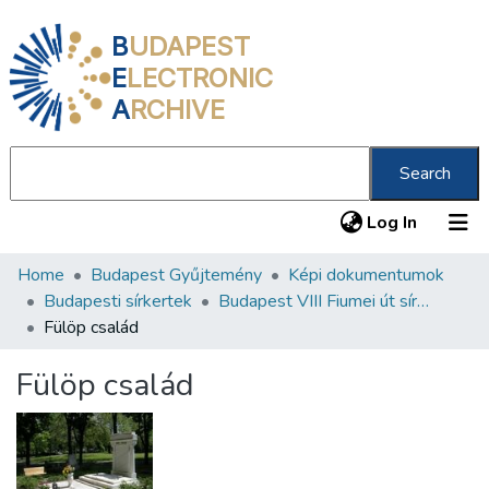
B
UDAPEST
E
LECTRONIC
A
RCHIVE
Search
(current
Log In
Home
Budapest Gyűjtemény
Képi dokumentumok
Communities & Collections
Budapesti sírkertek
Budapest VIII Fiumei út sírkert 2. rész
All of DSpace
Fülöp család
Statistics
Fülöp család
About us