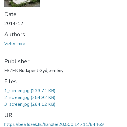
Date
2014-12
Authors
Vizler Imre
Publisher
FSZEK Budapest Gyűjtemény
Files
1_screen.jpg
(233.74 KB)
2_screen.jpg
(254.92 KB)
3_screen.jpg
(264.12 KB)
URI
https://bea.fszek.hu/handle/20.500.14711/64469