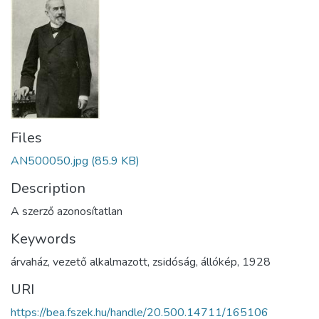
Files
AN500050.jpg
(85.9 KB)
Description
A szerző azonosítatlan
Keywords
árvaház
,
vezető alkalmazott
,
zsidóság
,
állókép
,
1928
URI
https://bea.fszek.hu/handle/20.500.14711/165106