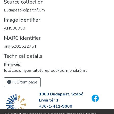
Source collection
Budapest-képarchívum
Image identifier
AN500050
MARC identifier
bibFSZ01522751
Technical details
[Fénykép]
fotó :,poz., nyomtatott reprodukció, monokróm ;
Full item page
1088 Budapest, Szabó
Ervin tér 1.
+36-1-411-5000
info@fszek.hu