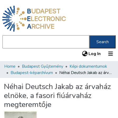
B
UDAPEST
E
LECTRONIC
A
RCHIVE
Search
(current
Log In
Home
Budapest Gyűjtemény
Képi dokumentumok
Communities & Collections
Budapest-képarchívum
Néhai Deutsch Jakab az árvaház elnöke, a fasori fiúárvaház megteremtője
All of DSpace
Néhai Deutsch Jakab az árvaház
Statistics
elnöke, a fasori fiúárvaház
About us
megteremtője