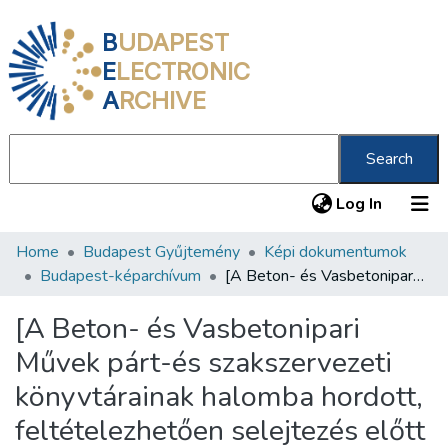
B
UDAPEST
E
LECTRONIC
A
RCHIVE
Search
(current
Log In
Home
Budapest Gyűjtemény
Képi dokumentumok
Communities & Collections
Budapest-képarchívum
[A Beton- és Vasbetonipari Művek párt-és szakszervezeti könyvtárainak halomba hordott, feltételezhetően selejtezés előtt álló könyvei]
All of DSpace
[A Beton- és Vasbetonipari
Statistics
Művek párt-és szakszervezeti
About us
könyvtárainak halomba hordott,
feltételezhetően selejtezés előtt