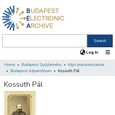
B
UDAPEST
E
LECTRONIC
A
RCHIVE
Search
(current
Log In
Home
Budapest Gyűjtemény
Képi dokumentumok
Communities & Collections
Budapest-képarchívum
Kossuth Pál
All of DSpace
Kossuth Pál
Statistics
About us