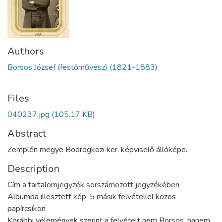
Authors
Borsos József (festőművész) (1821-1883)
Files
040237.jpg
(105.17 KB)
Abstract
Zemplén megye Bodrogközi ker. képviselő állóképe.
Description
Cím a tartalomjegyzék sorszámozott jegyzékében
Albumba illesztett kép, 5 másik felvétellel közös
papírcsíkon
Korábbi vélemények szerint a felvételt nem Borsos, hanem