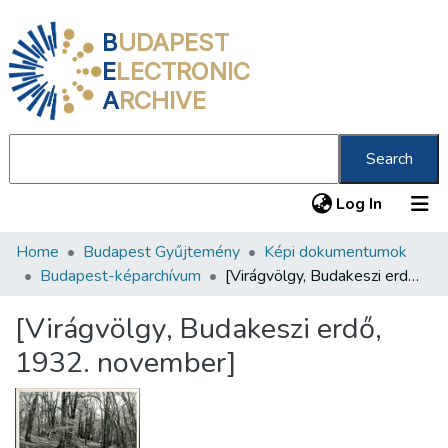
B
UDAPEST
E
LECTRONIC
A
RCHIVE
Search
(current
Log In
Home
Budapest Gyűjtemény
Képi dokumentumok
Communities & Collections
Budapest-képarchívum
[Virágvölgy, Budakeszi erdő, 1932. november]
All of DSpace
[Virágvölgy, Budakeszi erdő,
Statistics
1932. november]
About us