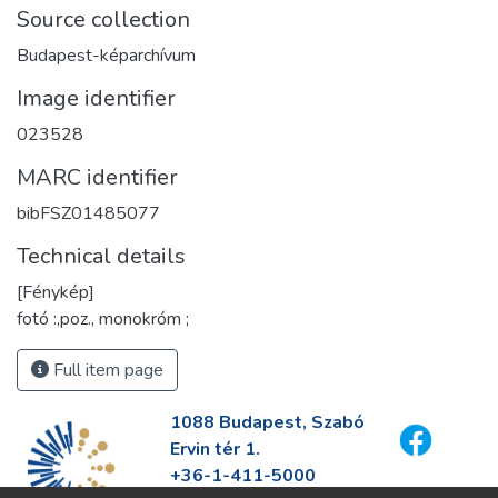
Source collection
Budapest-képarchívum
Image identifier
023528
MARC identifier
bibFSZ01485077
Technical details
[Fénykép]
fotó :,poz., monokróm ;
Full item page
1088 Budapest, Szabó
Ervin tér 1.
+36-1-411-5000