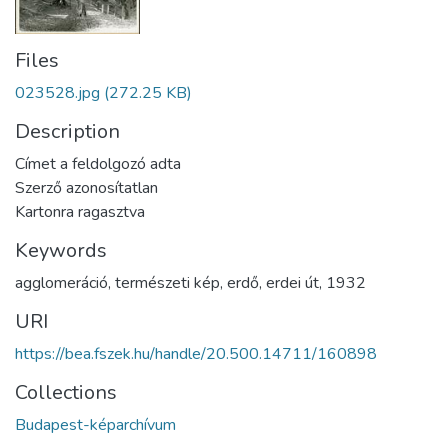
Files
023528.jpg
(272.25 KB)
Description
Címet a feldolgozó adta
Szerző azonosítatlan
Kartonra ragasztva
Keywords
agglomeráció
,
természeti kép
,
erdő
,
erdei út
,
1932
URI
https://bea.fszek.hu/handle/20.500.14711/160898
Collections
Budapest-képarchívum