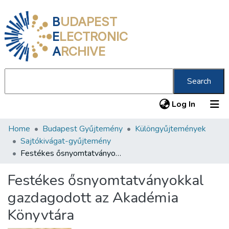
B
UDAPEST
E
LECTRONIC
A
RCHIVE
Search
(current
Log In
Home
Budapest Gyűjtemény
Különgyűjtemények
Communities & Collections
Sajtókivágat-gyűjtemény
All of DSpace
Festékes ősnyomtatványokkal gazdagodott az Akadémia Könyvtára
Statistics
Festékes ősnyomtatványokkal
About us
gazdagodott az Akadémia
Könyvtára