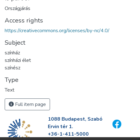
Országjárás
Access rights
https://creativecommons.org/licenses/by-nc/4.0/
Subject
színház
színházi élet
színész
Type
Text
Full item page
1088 Budapest, Szabó
Ervin tér 1.
+36-1-411-5000