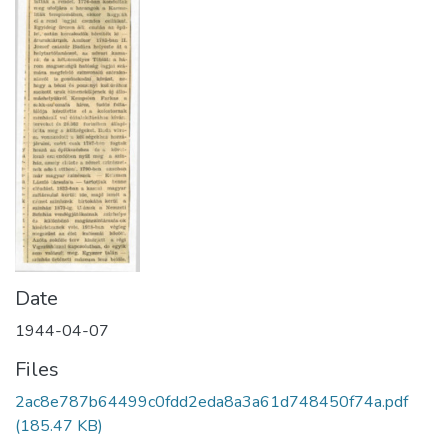
Date
1944-04-07
Files
2ac8e787b64499c0fdd2eda8a3a61d748450f74a.pdf
(185.47 KB)