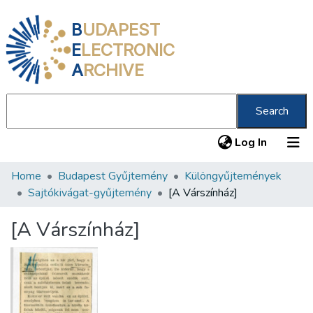
B
UDAPEST
E
LECTRONIC
A
RCHIVE
Search
(current
Log In
Home
Budapest Gyűjtemény
Különgyűjtemények
Communities & Collections
Sajtókivágat-gyűjtemény
[A Várszínház]
All of DSpace
[A Várszínház]
Statistics
About us