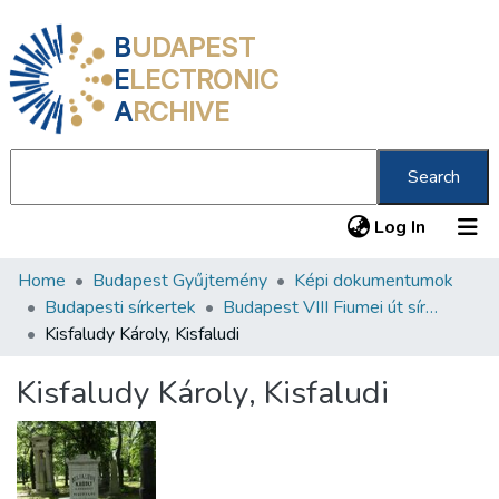
B
UDAPEST
E
LECTRONIC
A
RCHIVE
Search
(current
Log In
Home
Budapest Gyűjtemény
Képi dokumentumok
Communities & Collections
Budapesti sírkertek
Budapest VIII Fiumei út sírkert 2. rész
All of DSpace
Kisfaludy Károly, Kisfaludi
Statistics
Kisfaludy Károly, Kisfaludi
About us