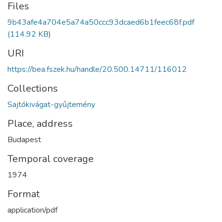
Files
9b43afe4a704e5a74a50ccc93dcaed6b1feec68f.pdf
(114.92 KB)
URI
https://bea.fszek.hu/handle/20.500.14711/116012
Collections
Sajtókivágat-gyűjtemény
Place, address
Budapest
Temporal coverage
1974
Format
application/pdf