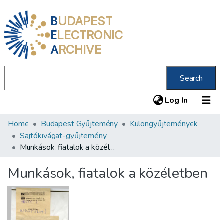
B
UDAPEST
E
LECTRONIC
A
RCHIVE
Search
(current
Log In
Home
Budapest Gyűjtemény
Különgyűjtemények
Communities & Collections
Sajtókivágat-gyűjtemény
All of DSpace
Munkások, fiatalok a közéletben
Statistics
Munkások, fiatalok a közéletben
About us