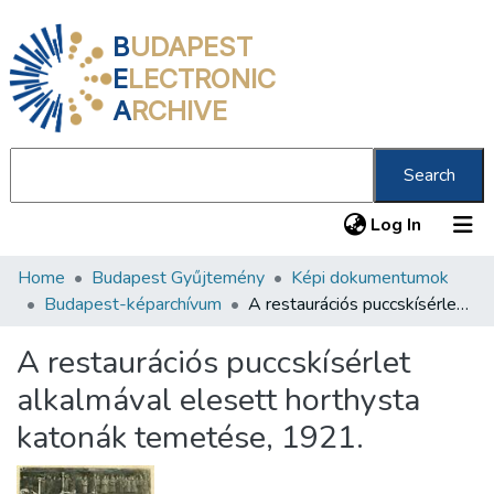
B
UDAPEST
E
LECTRONIC
A
RCHIVE
Search
(current
Log In
Home
Budapest Gyűjtemény
Képi dokumentumok
Communities & Collections
Budapest-képarchívum
A restaurációs puccskísérlet alkalmával elesett horthysta katonák temetése, 1921.
All of DSpace
A restaurációs puccskísérlet
Statistics
alkalmával elesett horthysta
About us
katonák temetése, 1921.