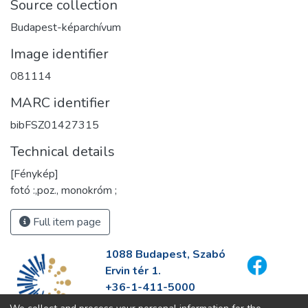
Source collection
Budapest-képarchívum
Image identifier
081114
MARC identifier
bibFSZ01427315
Technical details
[Fénykép]
fotó :,poz., monokróm ;
Full item page
1088 Budapest, Szabó
Ervin tér 1.
+36-1-411-5000
info@fszek.hu