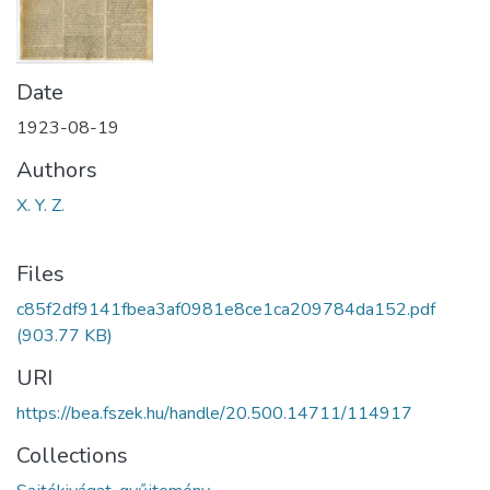
Date
1923-08-19
Authors
X. Y. Z.
Files
c85f2df9141fbea3af0981e8ce1ca209784da152.pdf
(903.77 KB)
URI
https://bea.fszek.hu/handle/20.500.14711/114917
Collections