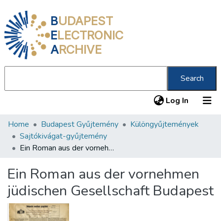
B
UDAPEST
E
LECTRONIC
A
RCHIVE
Search
(current
Log In
Home
Budapest Gyűjtemény
Különgyűjtemények
Communities & Collections
Sajtókivágat-gyűjtemény
All of DSpace
Ein Roman aus der vornehmen jüdischen Gesellschaft Budapest
Statistics
Ein Roman aus der vornehmen
About us
jüdischen Gesellschaft Budapest