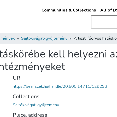
Communities & Collections
All of 
emények
Sajtókivágat-gyűjtemény
atáskörébe kell helyezni 
intézményeket
URI
https://bea.fszek.hu/handle/20.500.14711/128293
Collections
Sajtókivágat-gyűjtemény
Place, address