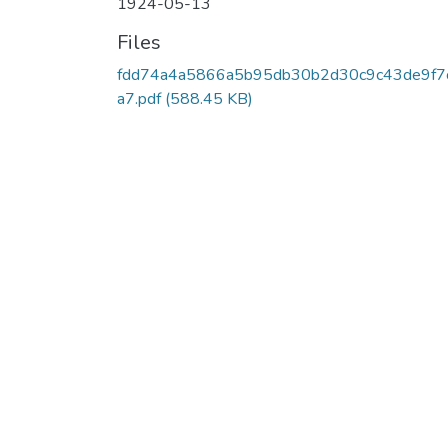
1924-05-13
Files
fdd74a4a5866a5b95db30b2d30c9c43de9f7
a7.pdf
(588.45 KB)