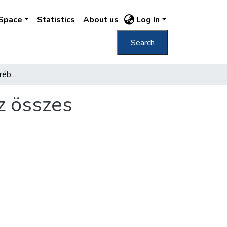
DSpace
Statistics
About us
Log In
Search
A tiszti főorvos hatáskörébe kell helyezni az összes közegészségügyi intézményeket
az összes