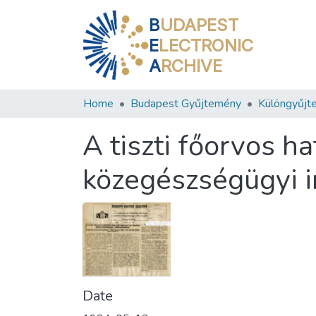
B
UDAPEST
E
LECTRONIC
A
RCHIVE
Home
Budapest Gyűjtemény
Különgyűjt
A tiszti főorvos h
közegészségügyi 
Date