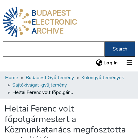
B
UDAPEST
E
LECTRONIC
A
RCHIVE
Search
(current
Log In
Home
Budapest Gyűjtemény
Különgyűjtemények
Communities & Collections
Sajtókivágat-gyűjtemény
All of DSpace
Heltai Ferenc volt főpolgármestert a Közmunkatanács megfosztotta az utcájától
Statistics
Heltai Ferenc volt
About us
főpolgármestert a
Közmunkatanács megfosztotta