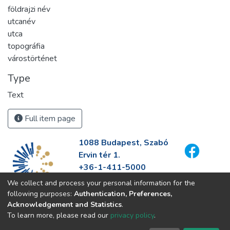
földrajzi név
utcanév
utca
topográfia
várostörténet
Type
Text
Full item page
1088 Budapest, Szabó
Ervin tér 1.
+36-1-411-5000
info@fszek.hu
We collect and process your personal information for the
https://fszek.hu
following purposes:
Authentication, Preferences,
Acknowledgement and Statistics
.
To learn more, please read our
privacy policy
.