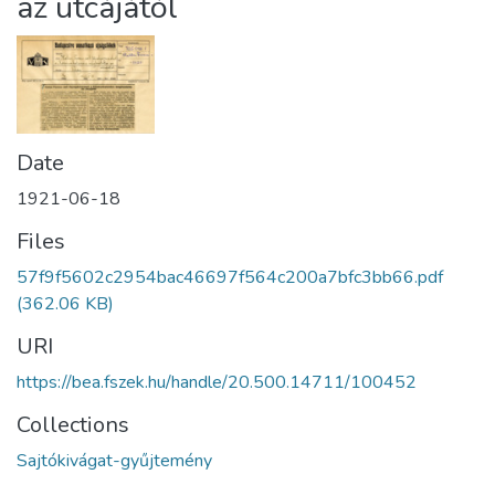
az utcájától
Date
1921-06-18
Files
57f9f5602c2954bac46697f564c200a7bfc3bb66.pdf
(362.06 KB)
URI
https://bea.fszek.hu/handle/20.500.14711/100452
Collections
Sajtókivágat-gyűjtemény