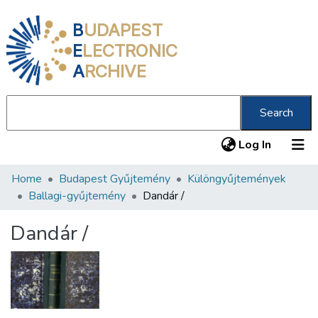
B
UDAPEST
E
LECTRONIC
A
RCHIVE
Search
(current
Log In
Home
Budapest Gyűjtemény
Különgyűjtemények
Communities & Collections
Ballagi-gyűjtemény
Dandár /
All of DSpace
Dandár /
Statistics
About us