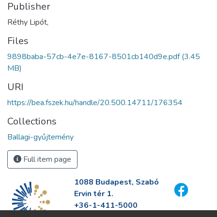
Publisher
Réthy Lipót,
Files
9898baba-57cb-4e7e-8167-8501cb140d9e.pdf
(3.45
MB)
URI
https://bea.fszek.hu/handle/20.500.14711/176354
Collections
Ballagi-gyűjtemény
Full item page
1088 Budapest, Szabó
Ervin tér 1.
+36-1-411-5000