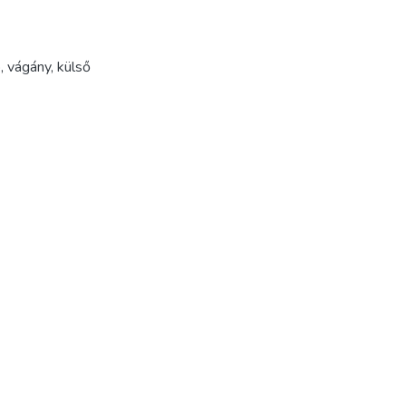
p
,
vágány
,
külső