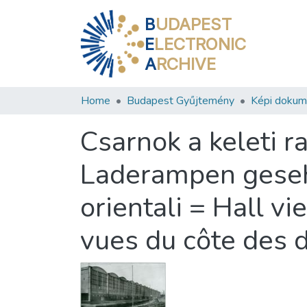
B
UDAPEST
E
LECTRONIC
A
RCHIVE
Home
Budapest Gyűjtemény
Képi doku
Csarnok a keleti r
Laderampen gesehe
orientali = Hall v
vues du côte des 