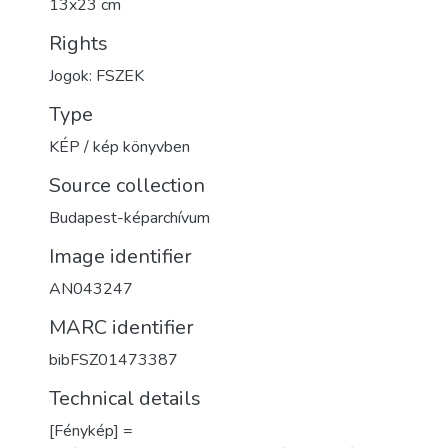
13x23 cm
Rights
Jogok: FSZEK
Type
KÉP / kép könyvben
Source collection
Budapest-képarchívum
Image identifier
AN043247
MARC identifier
bibFSZ01473387
Technical details
[Fénykép] =