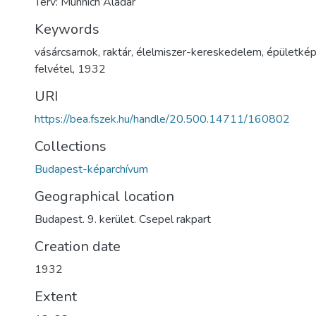
Terv: Münnich Aladár
Keywords
vásárcsarnok
,
raktár
,
élelmiszer-kereskedelem
,
épületké
felvétel
,
1932
URI
https://bea.fszek.hu/handle/20.500.14711/160802
Collections
Budapest-képarchívum
Geographical location
Budapest. 9. kerület. Csepel rakpart
Creation date
1932
Extent