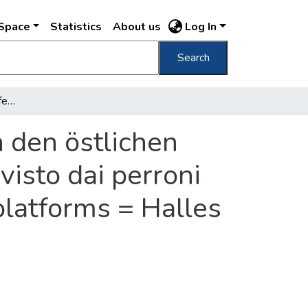
DSpace
Statistics
About us
Log In
Search
Csarnok a keleti rakodók felől Die Halle von den östlichen Laderampen gesehen = Il Mercato Coperto visto dai perroni orientali = Hall view from Eastern railway platforms = Halles vues du côte des débarcadères del'Est
n den östlichen
isto dai perroni
platforms = Halles