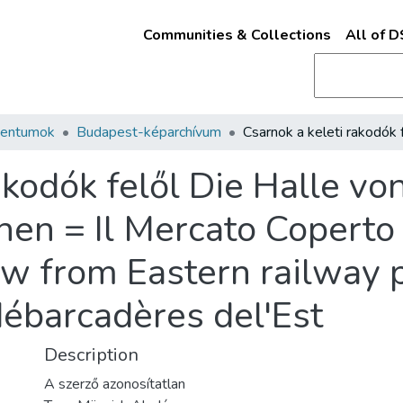
Communities & Collections
All of 
mentumok
Budapest-képarchívum
akodók felől Die Halle vo
n = Il Mercato Coperto v
iew from Eastern railway 
débarcadères del'Est
Description
A szerző azonosítatlan