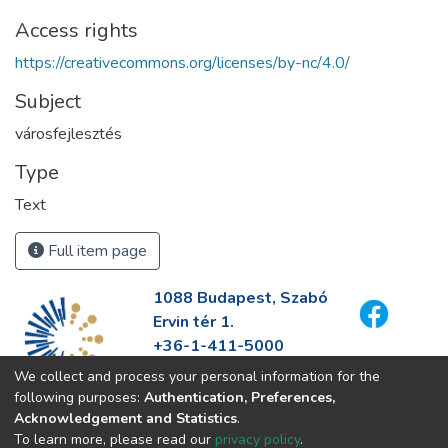
Access rights
https://creativecommons.org/licenses/by-nc/4.0/
Subject
városfejlesztés
Type
Text
Full item page
1088 Budapest, Szabó
Ervin tér 1.
+36-1-411-5000
info@fszek.hu
We collect and process your personal information for the
https://fszek.hu
following purposes:
Authentication, Preferences,
Acknowledgement and Statistics
.
To learn more, please read our
privacy policy
.