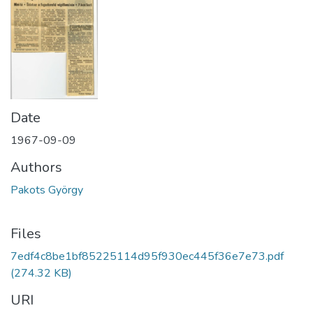
Date
1967-09-09
Authors
Pakots György
Files
7edf4c8be1bf85225114d95f930ec445f36e7e73.pdf
(274.32 KB)
URI