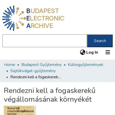
B
UDAPEST
E
LECTRONIC
A
RCHIVE
Search
(current
Log In
Home
Budapest Gyűjtemény
Különgyűjtemények
Communities & Collections
Sajtókivágat-gyűjtemény
All of DSpace
Rendezni kell a fogaskerekű végállomásának környékét
Statistics
Rendezni kell a fogaskerekű
About us
végállomásának környékét