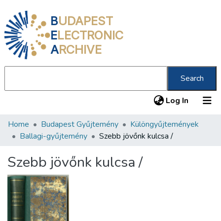
B
UDAPEST
E
LECTRONIC
A
RCHIVE
Search
(current
Log In
Home
Budapest Gyűjtemény
Különgyűjtemények
Communities & Collections
Ballagi-gyűjtemény
Szebb jövőnk kulcsa /
All of DSpace
Szebb jövőnk kulcsa /
Statistics
About us