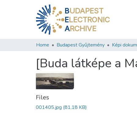
B
UDAPEST
E
LECTRONIC
A
RCHIVE
Home
Budapest Gyűjtemény
Képi doku
[Buda látképe a Ma
Files
001405.jpg
(81.18 KB)