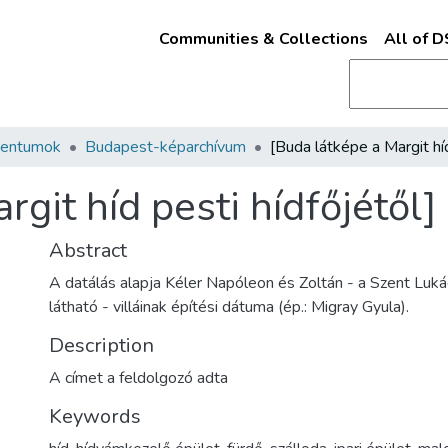
Communities & Collections
All of 
mentumok
Budapest-képarchívum
rgit híd pesti hídfőjétől]
Abstract
A datálás alapja Kéler Napóleon és Zoltán - a Szent Lukác
látható - villáinak építési dátuma (ép.: Migray Gyula).
Description
A címet a feldolgozó adta
Keywords