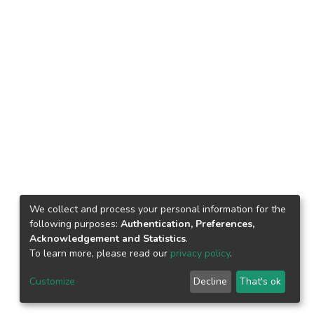
We collect and process your personal information for the
following purposes:
Authentication, Preferences,
Acknowledgement and Statistics
.
To learn more, please read our
privacy policy
.
Customize
Decline
That's ok