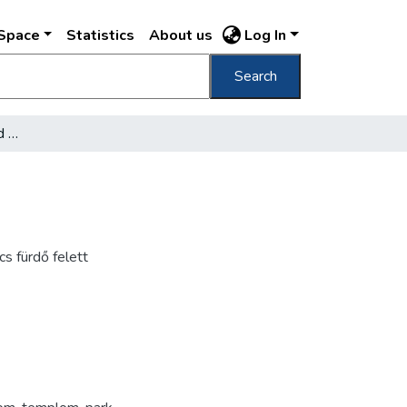
DSpace
Statistics
About us
Log In
Search
[Buda látképe a Margit híd pesti hídfőjétől]
s fürdő felett