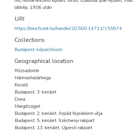
híd
,
hídvámkezelő épület
,
fürdő
,
szálloda
,
ipari épület
,
mal
látkép
,
1906 után
URI
https://bea.fszek.hu/handle/20.500.14711/155874
Collections
Budapest-képarchívum
Geographical location
Rózsadomb
Hármashatárhegy
Kiscell
Budapest. 3. kerület
Duna
Margitsziget
Budapest. 2. kerület. Árpád fejedelem útja
Budapest. 5. kerület. Széchenyi rakpart
Budapest. 13. kerület. Újpesti rakpart