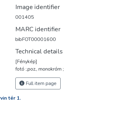
Image identifier
001405
MARC identifier
bibFOT00001600
Technical details
[Fénykép]
fotó :,poz., monokróm ;
Full item page
in tér 1.