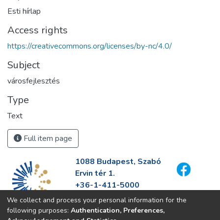
Esti hírlap
Access rights
https://creativecommons.org/licenses/by-nc/4.0/
Subject
városfejlesztés
Type
Text
Full item page
1088 Budapest, Szabó
Ervin tér 1.
+36-1-411-5000
info@fszek.hu
We collect and process your personal information for the
https://fszek.hu
following purposes:
Authentication, Preferences,