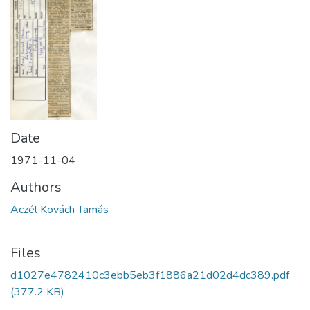
Date
1971-11-04
Authors
Aczél Kovách Tamás
Files
d1027e4782410c3ebb5eb3f1886a21d02d4dc389.pdf
(377.2 KB)