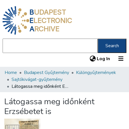
B
UDAPEST
E
LECTRONIC
A
RCHIVE
Search
(current
Log In
Home
Budapest Gyűjtemény
Különgyűjtemények
Communities & Collections
Sajtókivágat-gyűjtemény
All of DSpace
Látogassa meg időnként Erzsébetet is
Statistics
Látogassa meg időnként
About us
Erzsébetet is