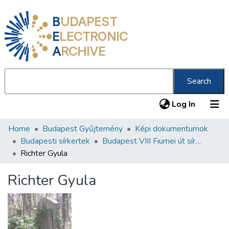
B
UDAPEST
E
LECTRONIC
A
RCHIVE
Search
(current
Log In
Home
Budapest Gyűjtemény
Képi dokumentumok
Communities & Collections
Budapesti sírkertek
Budapest VIII Fiumei út sírkert 3. rész
All of DSpace
Richter Gyula
Statistics
Richter Gyula
About us