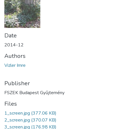
Date
2014-12
Authors
Vizler Imre
Publisher
FSZEK Budapest Gyűjtemény
Files
1_screen.jpg
(377.06 KB)
2_screen.jpg
(370.07 KB)
3_screen.jpg
(176.98 KB)