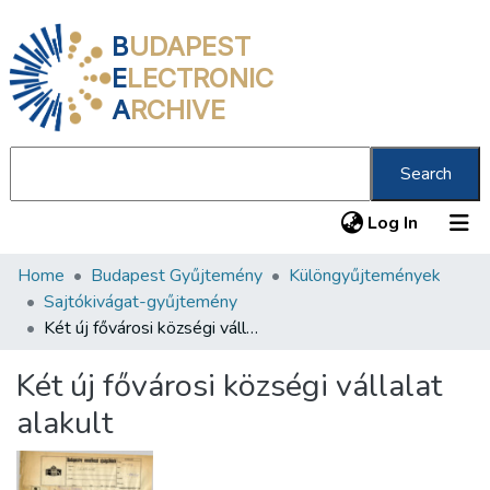
B
UDAPEST
E
LECTRONIC
A
RCHIVE
Search
(current
Log In
Home
Budapest Gyűjtemény
Különgyűjtemények
Communities & Collections
Sajtókivágat-gyűjtemény
All of DSpace
Két új fővárosi községi vállalat alakult
Statistics
Két új fővárosi községi vállalat
About us
alakult