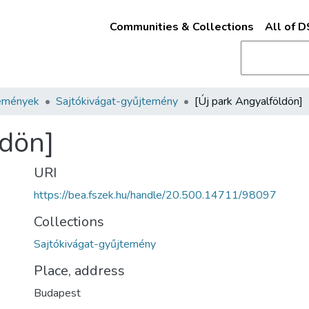
Communities & Collections
All of 
emények
Sajtókivágat-gyűjtemény
[Új park Angyalföldön]
ldön]
URI
https://bea.fszek.hu/handle/20.500.14711/98097
Collections
Sajtókivágat-gyűjtemény
Place, address
Budapest