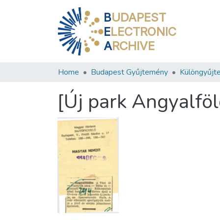
B
UDAPEST
E
LECTRONIC
A
RCHIVE
Home
Budapest Gyűjtemény
Különgyűjt
[Új park Angyalfö