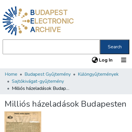
B
UDAPEST
E
LECTRONIC
A
RCHIVE
Search
(current
Log In
Home
Budapest Gyűjtemény
Különgyűjtemények
Communities & Collections
Sajtókivágat-gyűjtemény
All of DSpace
Milliós házeladások Budapesten
Statistics
Milliós házeladások Budapesten
About us