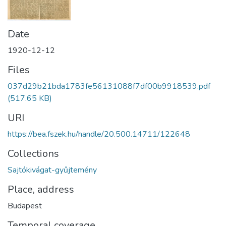
Date
1920-12-12
Files
037d29b21bda1783fe56131088f7df00b9918539.pdf
(517.65 KB)
URI
https://bea.fszek.hu/handle/20.500.14711/122648
Collections
Sajtókivágat-gyűjtemény
Place, address
Budapest
Temporal coverage