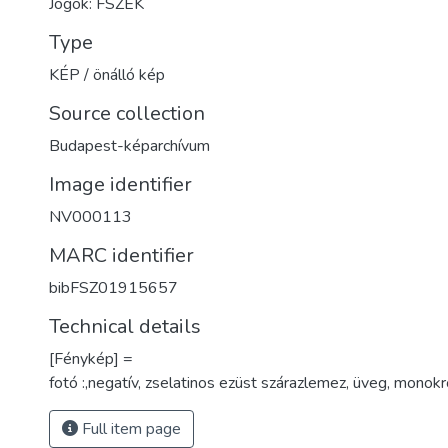
Jogok: FSZEK
Type
KÉP / önálló kép
Source collection
Budapest-képarchívum
Image identifier
NV000113
MARC identifier
bibFSZ01915657
Technical details
[Fénykép] =
fotó :,negatív, zselatinos ezüst szárazlemez, üveg, monokr
Full item page