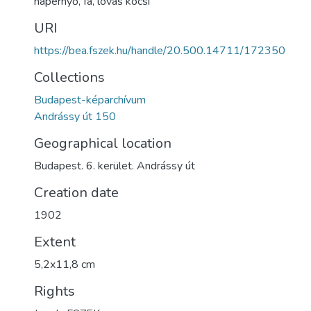
napernyő
,
fa
,
lovas kocsi
URI
https://bea.fszek.hu/handle/20.500.14711/172350
Collections
Budapest-képarchívum
Andrássy út 150
Geographical location
Budapest. 6. kerület. Andrássy út
Creation date
1902
Extent
5,2x11,8 cm
Rights