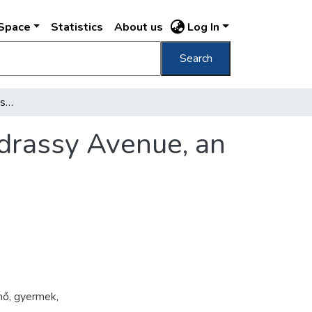
DSpace
Statistics
About us
Log In
Search
[Andrássy út, automobil és közönsége] [Andrassy Avenue, an automobile and its audience]
ndrassy Avenue, an
nő
,
gyermek
,