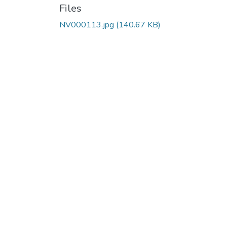
Files
NV000113.jpg
(140.67 KB)