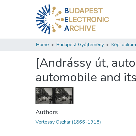
B
UDAPEST
E
LECTRONIC
A
RCHIVE
Home
Budapest Gyűjtemény
Képi doku
[Andrássy út, aut
automobile and it
Authors
Vértessy Oszkár (1866-1918)