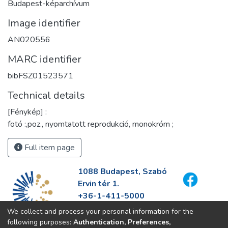
Budapest-képarchívum
Image identifier
AN020556
MARC identifier
bibFSZ01523571
Technical details
[Fénykép] :
fotó :,poz., nyomtatott reprodukció, monokróm ;
Full item page
1088 Budapest, Szabó
Ervin tér 1.
+36-1-411-5000
info@fszek.hu
We collect and process your personal information for the
https://fszek.hu
following purposes:
Authentication, Preferences,