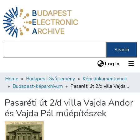
B
UDAPEST
E
LECTRONIC
A
RCHIVE
Search
(current
Log In
Home
Budapest Gyűjtemény
Képi dokumentumok
Communities & Collections
Budapest-képarchívum
Pasaréti út 2/d villa Vajda Andor és Vajda Pál műépítészek
All of DSpace
Pasaréti út 2/d villa Vajda Andor
Statistics
és Vajda Pál műépítészek
About us