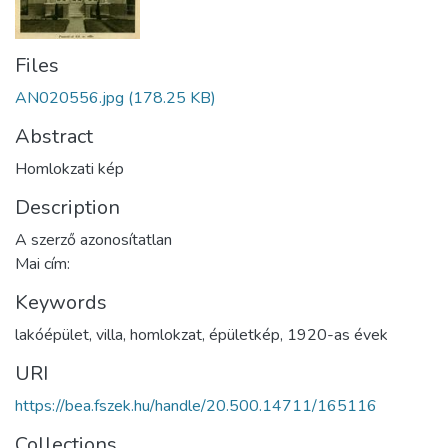
Files
AN020556.jpg
(178.25 KB)
Abstract
Homlokzati kép
Description
A szerző azonosítatlan
Mai cím:
Keywords
lakóépület
,
villa
,
homlokzat
,
épületkép
,
1920-as évek
URI
https://bea.fszek.hu/handle/20.500.14711/165116
Collections