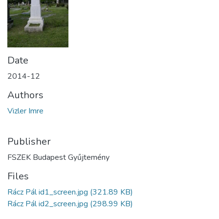
Date
2014-12
Authors
Vizler Imre
Publisher
FSZEK Budapest Gyűjtemény
Files
Rácz Pál id1_screen.jpg
(321.89 KB)
Rácz Pál id2_screen.jpg
(298.99 KB)