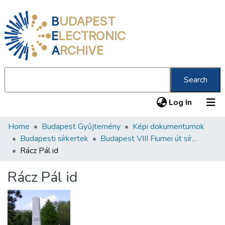
B
UDAPEST
E
LECTRONIC
A
RCHIVE
Search
(current
Log In
Home
Budapest Gyűjtemény
Képi dokumentumok
Communities & Collections
Budapesti sírkertek
Budapest VIII Fiumei út sírkert 2. rész
All of DSpace
Rácz Pál id
Statistics
Rácz Pál id
About us