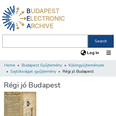
B
UDAPEST
E
LECTRONIC
A
RCHIVE
Search
(current
Log In
Home
Budapest Gyűjtemény
Különgyűjtemények
Communities & Collections
Sajtókivágat-gyűjtemény
Régi jó Budapest
All of DSpace
Régi jó Budapest
Statistics
About us