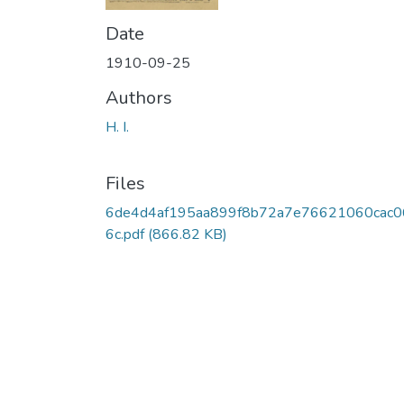
Date
1910-09-25
Authors
H. I.
Files
6de4d4af195aa899f8b72a7e76621060cac0
6c.pdf
(866.82 KB)