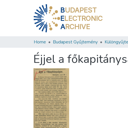
B
UDAPEST
E
LECTRONIC
A
RCHIVE
Home
Budapest Gyűjtemény
Különgyűjt
Éjjel a főkapitány