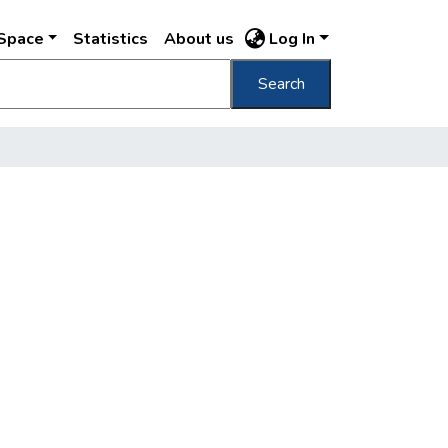
DSpace
Statistics
About us
Log In
Search