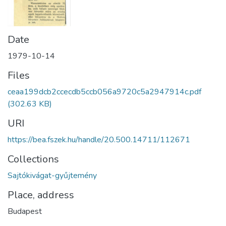
Date
1979-10-14
Files
ceaa199dcb2ccecdb5ccb056a9720c5a2947914c.pdf
(302.63 KB)
URI
https://bea.fszek.hu/handle/20.500.14711/112671
Collections
Sajtókivágat-gyűjtemény
Place, address
Budapest