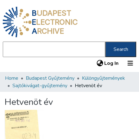
B
UDAPEST
E
LECTRONIC
A
RCHIVE
Search
(current
Log In
Home
Budapest Gyűjtemény
Különgyűjtemények
Communities & Collections
Sajtókivágat-gyűjtemény
Hetvenöt év
All of DSpace
Hetvenöt év
Statistics
About us