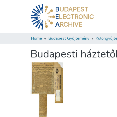
B
UDAPEST
E
LECTRONIC
A
RCHIVE
Home
Budapest Gyűjtemény
Különgyűjt
Budapesti háztető