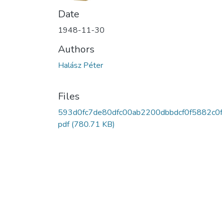
Date
1948-11-30
Authors
Halász Péter
Files
593d0fc7de80dfc00ab2200dbbdcf0f5882c0f
pdf
(780.71 KB)