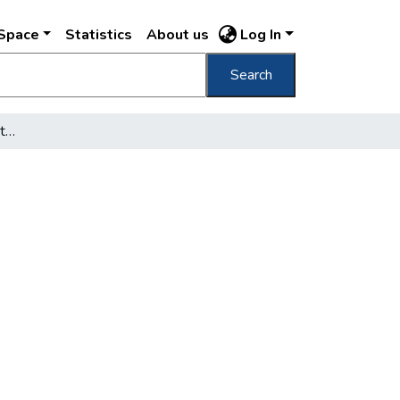
DSpace
Statistics
About us
Log In
Search
tt…