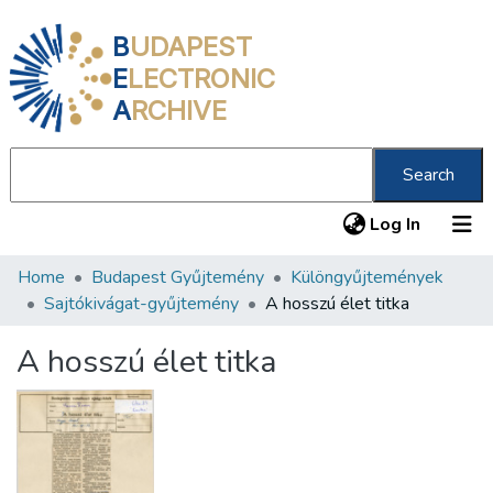
B
UDAPEST
E
LECTRONIC
A
RCHIVE
Search
(current
Log In
Home
Budapest Gyűjtemény
Különgyűjtemények
Communities & Collections
Sajtókivágat-gyűjtemény
A hosszú élet titka
All of DSpace
A hosszú élet titka
Statistics
About us