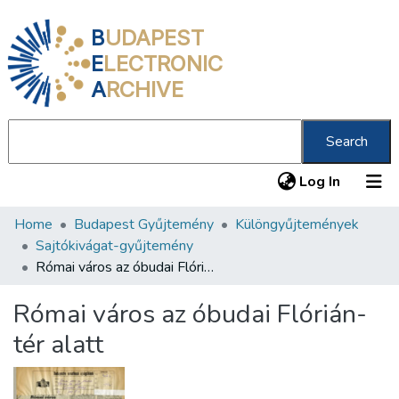
B
UDAPEST
E
LECTRONIC
A
RCHIVE
Search
(current
Log In
Home
Budapest Gyűjtemény
Különgyűjtemények
Communities & Collections
Sajtókivágat-gyűjtemény
All of DSpace
Római város az óbudai Flórián-tér alatt
Statistics
Római város az óbudai Flórián-
About us
tér alatt