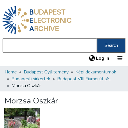
B
UDAPEST
E
LECTRONIC
A
RCHIVE
Search
(current
Log In
Home
Budapest Gyűjtemény
Képi dokumentumok
Communities & Collections
Budapesti sírkertek
Budapest VIII Fiumei út sírkert 1. rész
All of DSpace
Morzsa Oszkár
Statistics
Morzsa Oszkár
About us