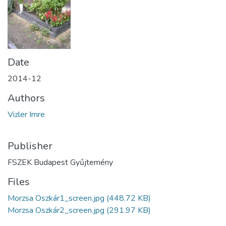
Date
2014-12
Authors
Vizler Imre
Publisher
FSZEK Budapest Gyűjtemény
Files
Morzsa Oszkár1_screen.jpg
(448.72 KB)
Morzsa Oszkár2_screen.jpg
(291.97 KB)