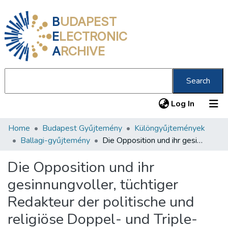
B
UDAPEST
E
LECTRONIC
A
RCHIVE
Search
(current
Log In
Home
Budapest Gyűjtemény
Különgyűjtemények
Communities & Collections
Ballagi-gyűjtemény
Die Opposition und ihr gesinnungvoller, tüchtiger Redakteur der politische und religiöse Doppel- und Triple-Renegat Julian Chownitz /
All of DSpace
Die Opposition und ihr
Statistics
gesinnungvoller, tüchtiger
About us
Redakteur der politische und
religiöse Doppel- und Triple-