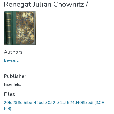
Renegat Julian Chownitz /
Authors
Beyse, J.
Publisher
Eisenfels,
Files
20fd296c-5fbe-42bd-9032-91a3524d408b.pdf
(3.09
MB)