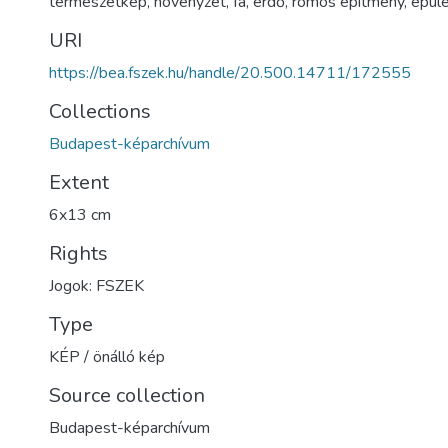
természetkép
,
növényzet
,
fa
,
erdő
,
romos építmény
,
épül
URI
https://bea.fszek.hu/handle/20.500.14711/172555
Collections
Budapest-képarchívum
Extent
6x13 cm
Rights
Jogok: FSZEK
Type
KÉP / önálló kép
Source collection
Budapest-képarchívum