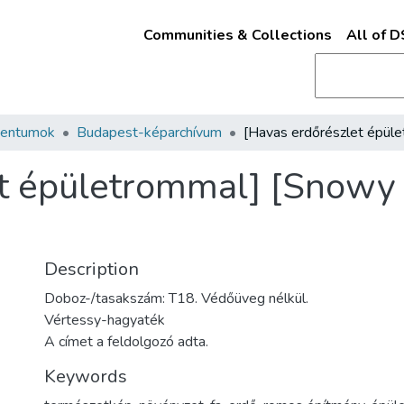
Communities & Collections
All of 
mentumok
Budapest-képarchívum
t épületrommal] [Snowy f
Description
Doboz-/tasakszám: T18. Védőüveg nélkül.
Vértessy-hagyaték
A címet a feldolgozó adta.
Keywords