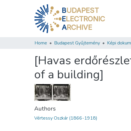
B
UDAPEST
E
LECTRONIC
A
RCHIVE
Home
Budapest Gyűjtemény
Képi doku
[Havas erdőrészle
of a building]
Authors
Vértessy Oszkár (1866-1918)