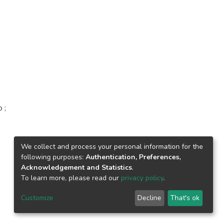
 ;
We collect and process your personal information for the
following purposes:
Authentication, Preferences,
Acknowledgement and Statistics
.
To learn more, please read our
privacy policy
.
Customize
Decline
That's ok