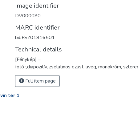
Image identifier
DV000080
MARC identifier
bibFSZ01916501
Technical details
[Fénykép] =
fotó :,diapozitív, zselatinos ezüst, üveg, monokróm, sztereo
Full item page
in tér 1.