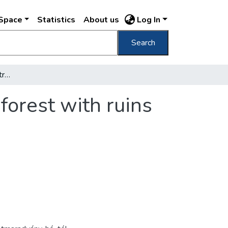
DSpace
Statistics
About us
Log In
Search
[Havas erdőrészlet épületrommal] [Snowy forest with ruins of a building]
orest with ruins