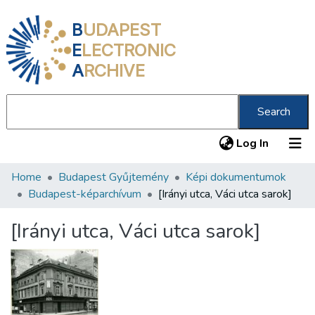
B
UDAPEST
E
LECTRONIC
A
RCHIVE
Search
(current
Log In
Home
Budapest Gyűjtemény
Képi dokumentumok
Communities & Collections
Budapest-képarchívum
[Irányi utca, Váci utca sarok]
All of DSpace
[Irányi utca, Váci utca sarok]
Statistics
About us