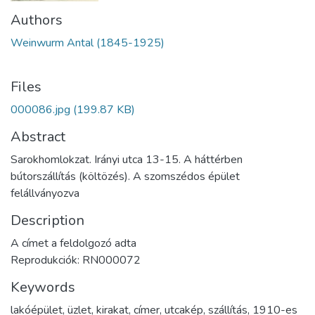
Authors
Weinwurm Antal (1845-1925)
Files
000086.jpg
(199.87 KB)
Abstract
Sarokhomlokzat. Irányi utca 13-15. A háttérben
bútorszállítás (költözés). A szomszédos épület
felállványozva
Description
A címet a feldolgozó adta
Reprodukciók: RN000072
Keywords
lakóépület
,
üzlet
,
kirakat
,
címer
,
utcakép
,
szállítás
,
1910-es