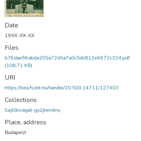
Date
19XX-XX-XX
Files
b76dae96abda205a72d5a7a0c5dc812e6672c324.pdf
(108.71 KB)
URI
https://bea.fszek.hu/handle/20.500.14711/127403
Collections
Sajtókivágat-gyűjtemény
Place, address
Budapest