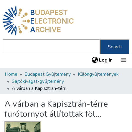
B
UDAPEST
E
LECTRONIC
A
RCHIVE
Search
(current
Log In
Home
Budapest Gyűjtemény
Különgyűjtemények
Communities & Collections
Sajtókivágat-gyűjtemény
All of DSpace
A várban a Kapisztrán-térre furótornyot állítottak föl…
Statistics
A várban a Kapisztrán-térre
About us
furótornyot állítottak föl…