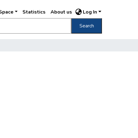
DSpace
Statistics
About us
Log In
Search