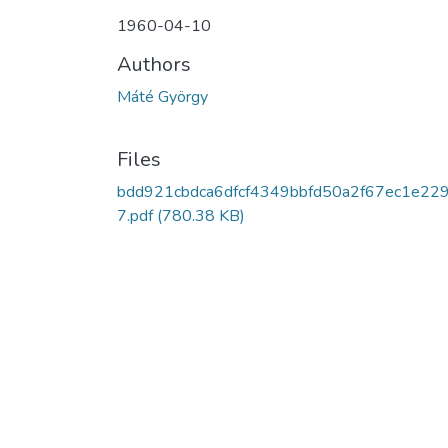
1960-04-10
Authors
Máté György
Files
bdd921cbdca6dfcf4349bbfd50a2f67ec1e22
7.pdf
(780.38 KB)