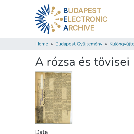
B
UDAPEST
E
LECTRONIC
A
RCHIVE
Home
Budapest Gyűjtemény
Különgyűjt
A rózsa és tövisei
Date