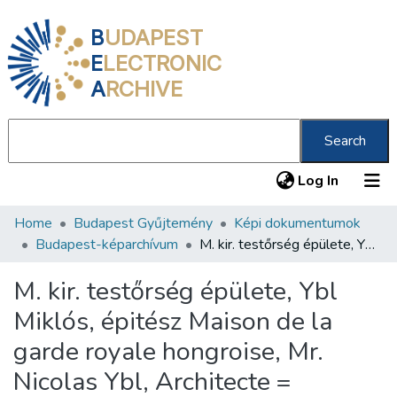
B
UDAPEST
E
LECTRONIC
A
RCHIVE
Search
(current
Log In
Home
Budapest Gyűjtemény
Képi dokumentumok
Communities & Collections
Budapest-képarchívum
M. kir. testőrség épülete, Ybl Miklós, épitész Maison de la garde royale hongroise, Mr. Nicolas Ybl, Architecte = Gebäude der königl. ung. Leibgarde, Nicolaus Ybl, Architect
All of DSpace
M. kir. testőrség épülete, Ybl
Statistics
Miklós, épitész Maison de la
About us
garde royale hongroise, Mr.
Nicolas Ybl, Architecte =