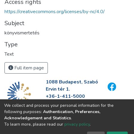
Access rights
https://creativecommons.org/licenses/by-nc/4.0/
Subject
könyvismertetés
Type
Text
Full item page
1088 Budapest, Szabó
Ervin tér 1.
+36-1-411-5000
info@fszek.hu
We collect and process your personal information for the
https://fszek.hu
following purposes:
Authentication, Preferences,
Acknowledgement and Statistics
.
To learn more, please read our
privacy policy
.