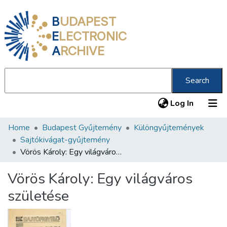
B
UDAPEST
E
LECTRONIC
A
RCHIVE
Search
(current
Log In
Home
Budapest Gyűjtemény
Különgyűjtemények
Communities & Collections
Sajtókivágat-gyűjtemény
All of DSpace
Vörös Károly: Egy világváros születése
Statistics
Vörös Károly: Egy világváros
About us
születése