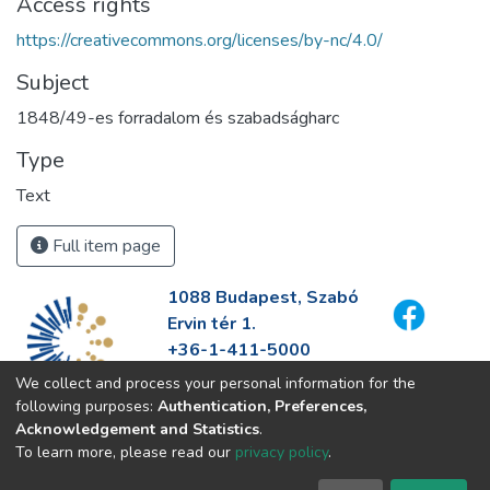
Access rights
https://creativecommons.org/licenses/by-nc/4.0/
Subject
1848/49-es forradalom és szabadságharc
Type
Text
Full item page
1088 Budapest, Szabó
Ervin tér 1.
+36-1-411-5000
info@fszek.hu
We collect and process your personal information for the
https://fszek.hu
following purposes:
Authentication, Preferences,
Acknowledgement and Statistics
.
To learn more, please read our
privacy policy
.