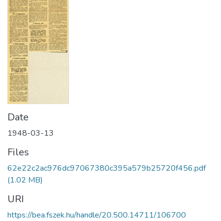
Date
1948-03-13
Files
62e22c2ac976dc97067380c395a579b25720f456.pdf
(1.02 MB)
URI
https://bea.fszek.hu/handle/20.500.14711/106700