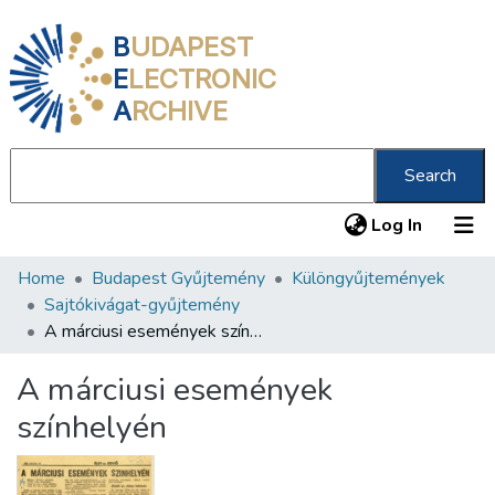
B
UDAPEST
E
LECTRONIC
A
RCHIVE
Search
(current
Log In
Home
Budapest Gyűjtemény
Különgyűjtemények
Communities & Collections
Sajtókivágat-gyűjtemény
All of DSpace
A márciusi események színhelyén
Statistics
A márciusi események
About us
színhelyén