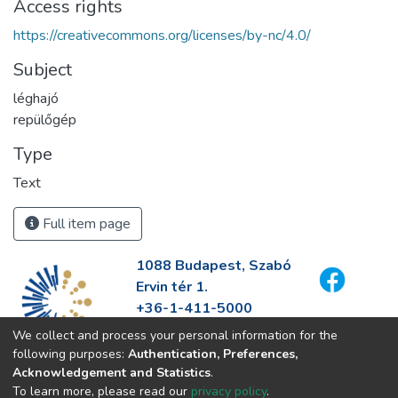
Access rights
https://creativecommons.org/licenses/by-nc/4.0/
Subject
léghajó
repülőgép
Type
Text
Full item page
1088 Budapest, Szabó
Ervin tér 1.
+36-1-411-5000
info@fszek.hu
We collect and process your personal information for the
https://fszek.hu
following purposes:
Authentication, Preferences,
Acknowledgement and Statistics
.
To learn more, please read our
privacy policy
.