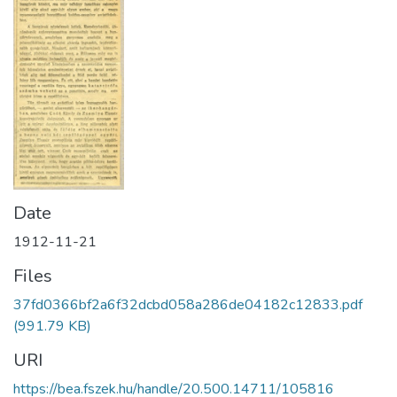
Date
1912-11-21
Files
37fd0366bf2a6f32dcbd058a286de04182c12833.pdf
(991.79 KB)
URI
https://bea.fszek.hu/handle/20.500.14711/105816