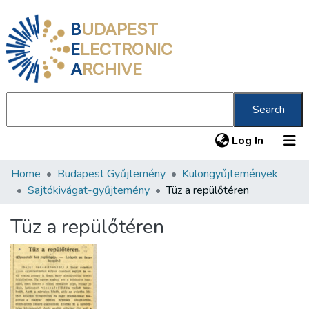
B
UDAPEST
E
LECTRONIC
A
RCHIVE
Search
(current
Log In
Home
Budapest Gyűjtemény
Különgyűjtemények
Communities & Collections
Sajtókivágat-gyűjtemény
Tüz a repülőtéren
All of DSpace
Tüz a repülőtéren
Statistics
About us