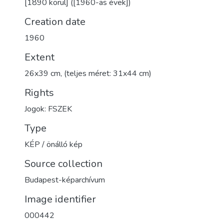
[1890 körül] ([1960-as évek])
Creation date
1960
Extent
26x39 cm, (teljes méret: 31x44 cm)
Rights
Jogok: FSZEK
Type
KÉP / önálló kép
Source collection
Budapest-képarchívum
Image identifier
000442