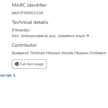
MARC identifier
bibFOT00002338
Technical details
[Fénykép] /
fotó :,fotóreprodukció, poz., zselatinos ezüst, ff. ;
Contributor
Budapesti Történeti Múzeum.,Kiscelli Múzeum.,Fotólabor
Full item page
in tér 1.