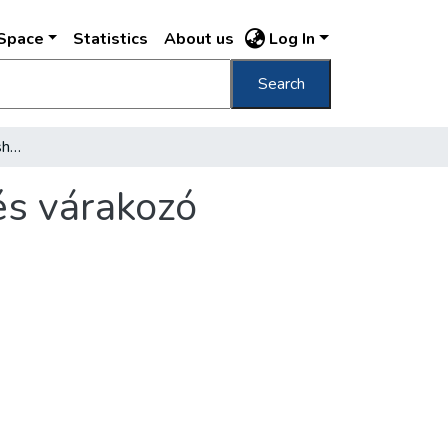
DSpace
Statistics
About us
Log In
Search
[Városház tér a régi Városháza épületével és várakozó bérkocsikkal]
és várakozó