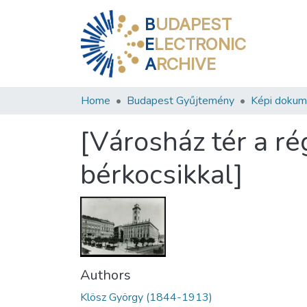
B
UDAPEST
E
LECTRONIC
A
RCHIVE
Home
Budapest Gyűjtemény
Képi doku
[Városház tér a r
bérkocsikkal]
Authors
Klösz György (1844-1913)