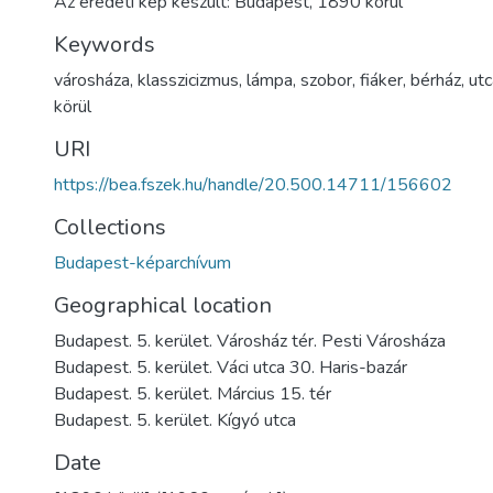
Az eredeti kép készült: Budapest, 1890 körül
Keywords
városháza
,
klasszicizmus
,
lámpa
,
szobor
,
fiáker
,
bérház
,
ut
körül
URI
https://bea.fszek.hu/handle/20.500.14711/156602
Collections
Budapest-képarchívum
Geographical location
Budapest. 5. kerület. Városház tér. Pesti Városháza
Budapest. 5. kerület. Váci utca 30. Haris-bazár
Budapest. 5. kerület. Március 15. tér
Budapest. 5. kerület. Kígyó utca
Date