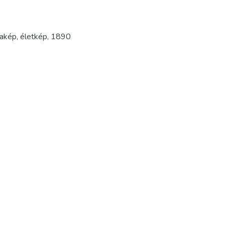
cakép
,
életkép
,
1890