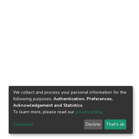
We collect and process your personal information for the
following purposes:
Authentication, Preferences,
Acknowledgement and Statistics
.
To learn more, please read our
privacy policy
.
Customize
Decline
That's ok