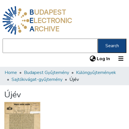
B
UDAPEST
E
LECTRONIC
A
RCHIVE
Search
(current
Log In
Home
Budapest Gyűjtemény
Különgyűjtemények
Communities & Collections
Sajtókivágat-gyűjtemény
Újév
All of DSpace
Újév
Statistics
About us