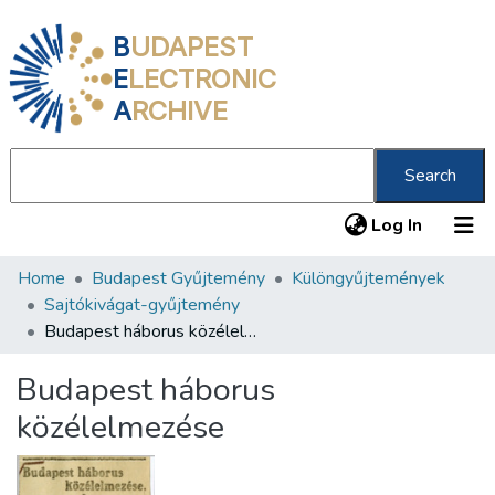
B
UDAPEST
E
LECTRONIC
A
RCHIVE
Search
(current
Log In
Home
Budapest Gyűjtemény
Különgyűjtemények
Communities & Collections
Sajtókivágat-gyűjtemény
All of DSpace
Budapest háborus közélelmezése
Statistics
Budapest háborus
About us
közélelmezése