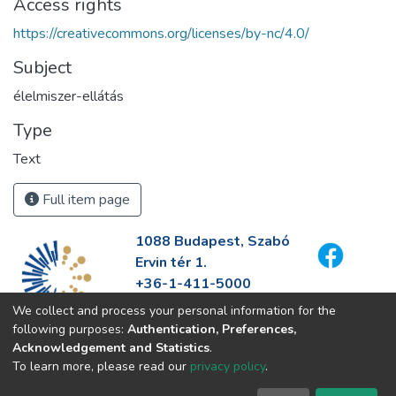
Access rights
https://creativecommons.org/licenses/by-nc/4.0/
Subject
élelmiszer-ellátás
Type
Text
Full item page
1088 Budapest, Szabó
Ervin tér 1.
+36-1-411-5000
info@fszek.hu
We collect and process your personal information for the
https://fszek.hu
following purposes:
Authentication, Preferences,
Acknowledgement and Statistics
.
To learn more, please read our
privacy policy
.