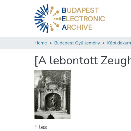
B
UDAPEST
E
LECTRONIC
A
RCHIVE
Home
Budapest Gyűjtemény
Képi doku
[A lebontott Zeug
Files