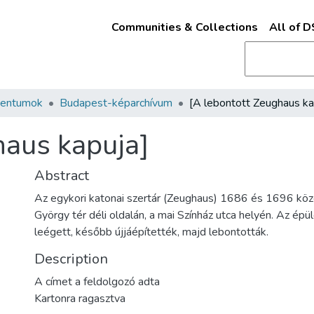
Communities & Collections
All of 
mentumok
Budapest-képarchívum
haus kapuja]
Abstract
Az egykori katonai szertár (Zeughaus) 1686 és 1696 közö
György tér déli oldalán, a mai Színház utca helyén. Az ép
leégett, később újjáépítették, majd lebontották.
Description
A címet a feldolgozó adta
Kartonra ragasztva