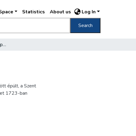
DSpace
Statistics
About us
Log In
Search
[A lebontott Zeughaus kapuja]
tt épült, a Szent
ület 1723-ban