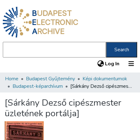
B
UDAPEST
E
LECTRONIC
A
RCHIVE
Search
(current
Log In
Home
Budapest Gyűjtemény
Képi dokumentumok
Communities & Collections
Budapest-képarchívum
[Sárkány Dezső cipészmester üzletének portálja]
All of DSpace
[Sárkány Dezső cipészmester
Statistics
üzletének portálja]
About us