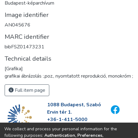
Budapest-képarchívum
Image identifier
AN045676
MARC identifier
bibFSZ01473231
Technical details
[Grafika]
grafikai ábrázolás :,poz., nyomtatott reprodukció, monokróm ;
Full item page
1088 Budapest, Szabó
Ervin tér 1.
+36-1-411-5000
info@fszek.hu
We collect and process your personal information for the
https://fszek.hu
following purposes:
Authentication, Preferences,