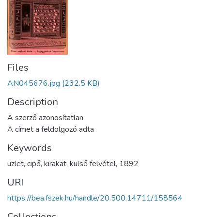
Files
AN045676.jpg
(232.5 KB)
Description
A szerző azonosítatlan
A címet a feldolgozó adta
Keywords
üzlet
,
cipő
,
kirakat
,
külső felvétel
,
1892
URI
https://bea.fszek.hu/handle/20.500.14711/158564
Collections